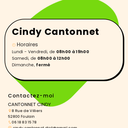
Cindy Cantonnet
Horaires
Lundi - Vendredi, de
08h00 à 19h00
Samedi, de
08h00 à 12h00
Dimanche,
fermé
Contactez-moi
CANTONNET CINDY
8 Rue de Villiers
52800 Foulain
06 18 83 15 78
cindy.cantonnet.diet@gmail.com