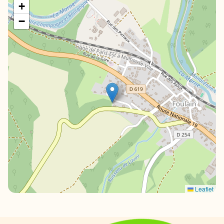
+
−
Leaflet